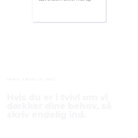
SKRIV ENDELIG IND!
Hvis du er i tvivl om vi
dækker dine behov, så
skriv endelig ind.